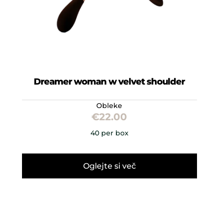
Dreamer woman w velvet shoulder
Obleke
€
22.00
40 per box
Oglejte si več