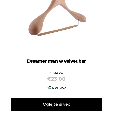
Dreamer man w velvet bar
Obleke
€
23.00
40 per box
Oglejte si več