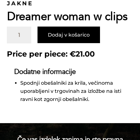
JAKNE
Dreamer woman w clips
Dreamer
Dodaj v košarico
woman
w
clips
Price per piece:
€
21.00
količina
Dodatne informacije
Spodnji obešalniki za krila, večinoma
uporabljeni v trgovinah za izložbe na isti
ravni kot zgornji obešalniki.
Če vas izdelek zanima in ste pravna