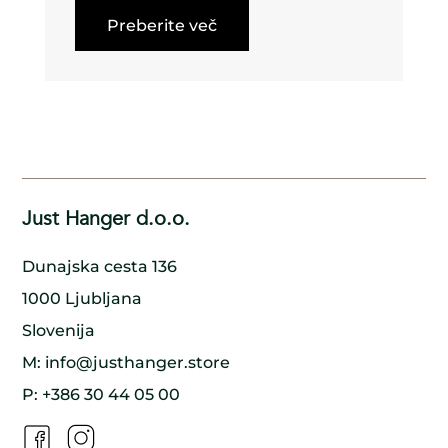
odgovorno, kar zagotavlja, da okoljski sistem v
Preberite več
okolici ni poškodovan v procesu.
Uporaba vsakega dela drevesa: Poskrbimo, da
uporabimo vsak del drevesa, od debla do vej do
lubja, da zmanjšamo odpadke in zagotovimo, da
nič ne gre v nič.
Sajenje novih dreves: Za vsako posekano drevo
poskrbimo, da zasadimo novo na njegovem
mestu, zagotavljajoč, da gozd ostane zdrav in
cvetoč za prihodnje generacije.
Sodelovanje z naravo: Sodelujemo v harmoniji z
naravo, uporabljamo tradicionalne metode in
ročno izdelane tehnike za izdelavo naših lesenih
Just Hanger d.o.o.
obešalnikov. S tem zmanjšujemo naš vpliv na
okolje in ohranjamo naravno lepoto lesa.
Podpora lokalnim skupnostim: Tesno sodelujemo
Dunajska cesta 136
z lokalnimi skupnostmi, da zagotovimo, da je naš
proizvodni proces trajnosten in da vsi vpleteni
1000 Ljubljana
koristijo. S tem pomagamo ustvariti model
trajnostnega razvoja, ki koristi tako ljudem kot
Slovenija
okolju.
M:
info@justhanger.store
P:
+386 30 44 05 00