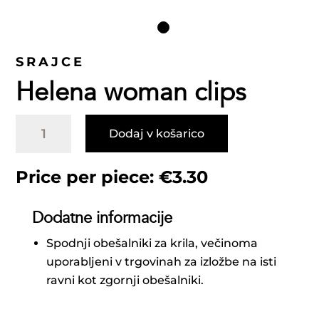
SRAJCE
Helena woman clips
Helena
Dodaj v košarico
woman
clips
količina
Price per piece:
€
3.30
Dodatne informacije
Spodnji obešalniki za krila, večinoma
uporabljeni v trgovinah za izložbe na isti
ravni kot zgornji obešalniki.