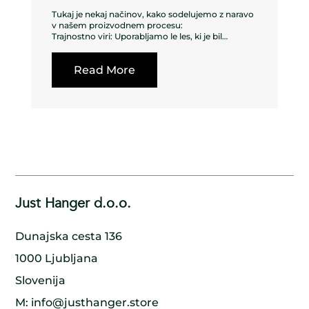
Tukaj je nekaj načinov, kako sodelujemo z naravo
v našem proizvodnem procesu:
Trajnostno viri: Uporabljamo le les, ki je bil
trajnostno pridobljen iz gozdov, ki se upravljajo
odgovorno, kar zagotavlja, da okoljski sistem v
Read More
okolici ni poškodovan v procesu.
Uporaba vsakega dela drevesa: Poskrbimo, da
uporabimo vsak del drevesa, od debla do vej do
lubja, da zmanjšamo odpadke in zagotovimo, da
nič ne gre v nič.
Sajenje novih dreves: Za vsako posekano drevo
poskrbimo, da zasadimo novo na njegovem
mestu, zagotavljajoč, da gozd ostane zdrav in
cvetoč za prihodnje generacije.
Sodelovanje z naravo: Sodelujemo v harmoniji z
naravo, uporabljamo tradicionalne metode in
ročno izdelane tehnike za izdelavo naših lesenih
Just Hanger d.o.o.
obešalnikov. S tem zmanjšujemo naš vpliv na
okolje in ohranjamo naravno lepoto lesa.
Podpora lokalnim skupnostim: Tesno sodelujemo
Dunajska cesta 136
z lokalnimi skupnostmi, da zagotovimo, da je naš
proizvodni proces trajnosten in da vsi vpleteni
1000 Ljubljana
koristijo. S tem pomagamo ustvariti model
trajnostnega razvoja, ki koristi tako ljudem kot
Slovenija
okolju.
M:
info@justhanger.store