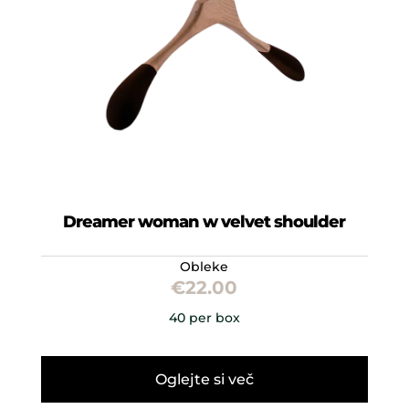
Dreamer woman w velvet shoulder
Obleke
€
22.00
40 per box
Oglejte si več